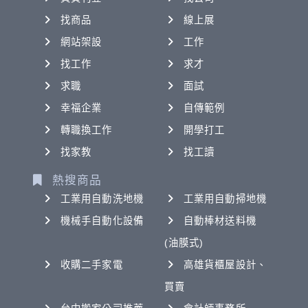
找商品
線上展
網站架設
工作
找工作
求才
求職
面試
幸福企業
自傳範例
轉職換工作
開學打工
找家教
找工讀
熱搜商品
工業用自動洗地機
工業用自動掃地機
機械手自動化設備
自動棒材送料機
(油膜式)
收購二手家電
高雄貨櫃屋設計、
買賣