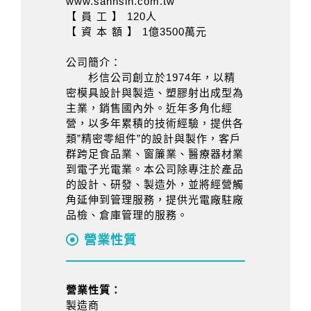
www.sanhsin.com.tw
【 員 工 】 120人
【 資 本 額 】 1億3500萬元
公司簡介：
杉信公司創立於1974年，以精
密模具設計與製造、塑膠射出成型為
主業，銷售國內外。近年多角化經
營，以多年累積的技術經驗，提供各
類”精密零組件”的設計與製作，客戶
群跨足食品業、窗簾業、醫療器材業
到電子光電業。本公司除專注於產品
的設計、研發、製造外，並將經營觸
角延伸到管理服務，提供光電廠駐廠
品檢、倉庫管理的服務。
營業性質
營業性質：
製造商