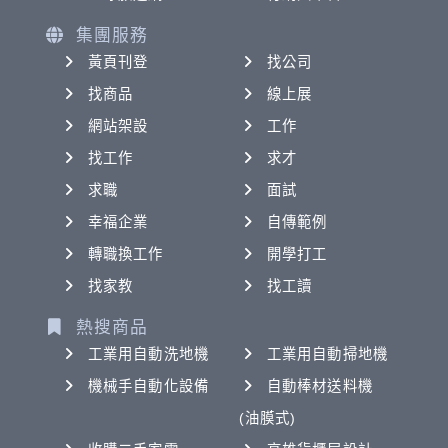
集團服務
黃頁刊登
找公司
找商品
線上展
網站架設
工作
找工作
求才
求職
面試
幸福企業
自傳範例
轉職換工作
開學打工
找家教
找工讀
熱搜商品
工業用自動洗地機
工業用自動掃地機
機械手自動化設備
自動棒材送料機
(油膜式)