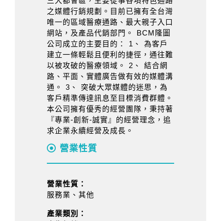
三大都會區，主要從事各項特色通路
之媒體行銷規劃。目前已擁有全台灣
唯一的區域醫療通路、最大親子入口
網站，及產品代銷部門。 BCM隆圖
公司成立的主要目的： 1、 為客戶
建立一條輕鬆且便利的捷徑，通往難
以被攻破的醫療領域。 2、 結合網
路、平面、實體廣告做有效的媒體溝
通。 3、 突破大眾媒體的迷思，為
客戶精準傳達訊息至目標消費群體。
本公司擁有優秀的經營團隊，秉持著
『專業-創新-誠實』的經營理念，追
求企業永續經營及成長。
營業性質
營業性質：
服務業、其他
產業類別：