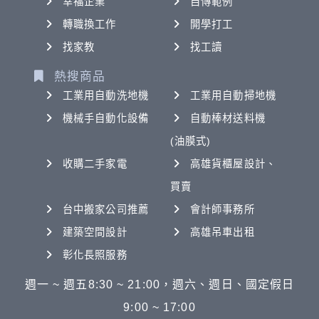
幸福企業
自傳範例
轉職換工作
開學打工
找家教
找工讀
熱搜商品
工業用自動洗地機
工業用自動掃地機
機械手自動化設備
自動棒材送料機
(油膜式)
收購二手家電
高雄貨櫃屋設計、
買賣
台中搬家公司推薦
會計師事務所
建築空間設計
高雄吊車出租
彰化長照服務
週一 ~ 週五8:30 ~ 21:00，週六、週日、國定假日
9:00 ~ 17:00