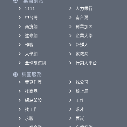
集團網站
1111
人力銀行
中台灣
南台灣
商搜網
創業加盟
進修網
企業大學
轉職
新鮮人
大學網
家教網
全球旅遊網
行銷大平台
集團服務
黃頁刊登
找公司
找商品
線上展
網站架設
工作
找工作
求才
求職
面試