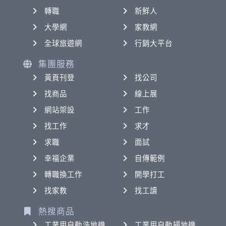
轉職
新鮮人
大學網
家教網
全球旅遊網
行銷大平台
集團服務
黃頁刊登
找公司
找商品
線上展
網站架設
工作
找工作
求才
求職
面試
幸福企業
自傳範例
轉職換工作
開學打工
找家教
找工讀
熱搜商品
工業用自動洗地機
工業用自動掃地機