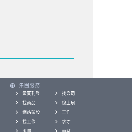
集團服務
黃頁刊登
找公司
找商品
線上展
網站架設
工作
找工作
求才
求職
面試