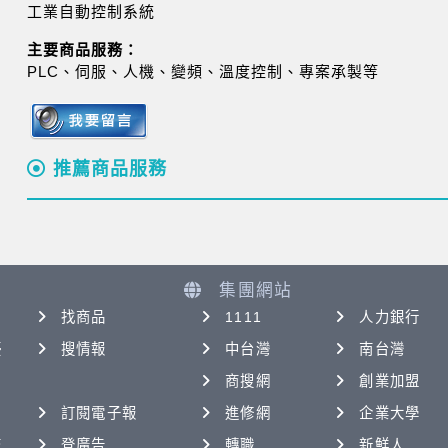
工業自動控制系統
主要商品服務：
PLC、伺服、人機、變頻、溫度控制、專案承製等
推薦商品服務
集團網站
找商品
1111
人力銀行
優
搜情報
中台灣
南台灣
商搜網
創業加盟
訂閱電子報
進修網
企業大學
查
登廣告
轉職
新鮮人