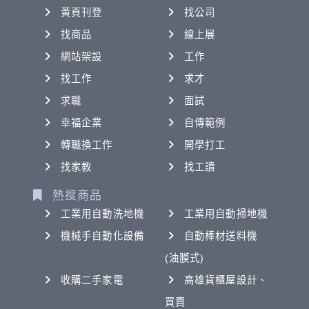
黃頁刊登
找公司
找商品
線上展
網站架設
工作
找工作
求才
求職
面試
幸福企業
自傳範例
轉職換工作
開學打工
找家教
找工讀
熱搜商品
工業用自動洗地機
工業用自動掃地機
機械手自動化設備
自動棒材送料機
(油膜式)
收購二手家電
高雄貨櫃屋設計、
買賣