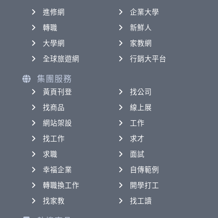
進修網
企業大學
轉職
新鮮人
大學網
家教網
全球旅遊網
行銷大平台
集團服務
黃頁刊登
找公司
找商品
線上展
網站架設
工作
找工作
求才
求職
面試
幸福企業
自傳範例
轉職換工作
開學打工
找家教
找工讀