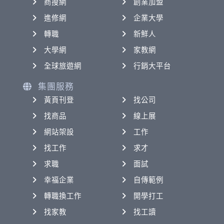
商搜網
創業加盟
進修網
企業大學
轉職
新鮮人
大學網
家教網
全球旅遊網
行銷大平台
集團服務
黃頁刊登
找公司
找商品
線上展
網站架設
工作
找工作
求才
求職
面試
幸福企業
自傳範例
轉職換工作
開學打工
找家教
找工讀