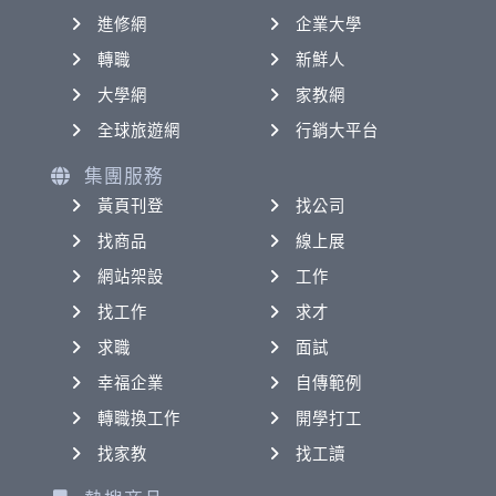
進修網
企業大學
轉職
新鮮人
大學網
家教網
全球旅遊網
行銷大平台
集團服務
黃頁刊登
找公司
找商品
線上展
網站架設
工作
找工作
求才
求職
面試
幸福企業
自傳範例
轉職換工作
開學打工
找家教
找工讀