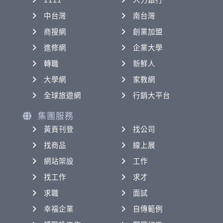
1111
人力銀行
中台灣
南台灣
商搜網
創業加盟
進修網
企業大學
轉職
新鮮人
大學網
家教網
全球旅遊網
行銷大平台
集團服務
黃頁刊登
找公司
找商品
線上展
網站架設
工作
找工作
求才
求職
面試
幸福企業
自傳範例