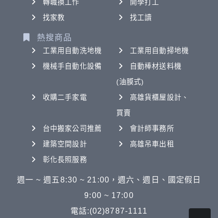
轉職換工作
開學打工
找家教
找工讀
熱搜商品
工業用自動洗地機
工業用自動掃地機
機械手自動化設備
自動棒材送料機
(油膜式)
收購二手家電
高雄貨櫃屋設計、
買賣
台中搬家公司推薦
會計師事務所
建築空間設計
高雄吊車出租
彰化長照服務
週一 ~ 週五8:30 ~ 21:00，週六、週日、國定假日
9:00 ~ 17:00
電話:(02)8787-1111