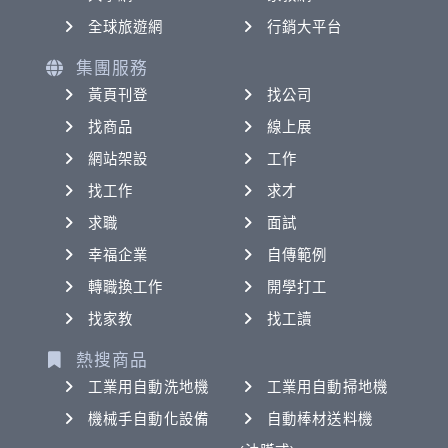
全球旅遊網
行銷大平台
集團服務
黃頁刊登
找公司
找商品
線上展
網站架設
工作
找工作
求才
求職
面試
幸福企業
自傳範例
轉職換工作
開學打工
找家教
找工讀
熱搜商品
工業用自動洗地機
工業用自動掃地機
機械手自動化設備
自動棒材送料機