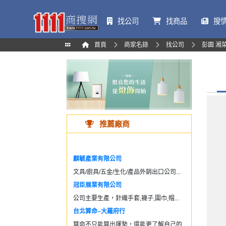
找公司
找商品
搜
首頁
商家名錄
找公司
彭園 湘
推薦廠商
麒毓產業有限公司
文具/廚具/五金/生化/產品外銷出口公司...
冠臣展業有限公司
公司主要生產，針織手套,襪子,圍巾,帽...
台北算命–大羅府行
算命不只能算出運勢，還能更了解自己的...