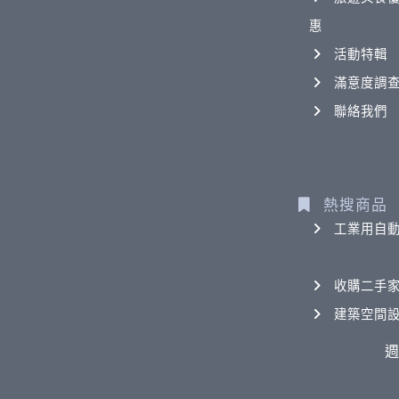
惠
活動特輯
滿意度調
聯絡我們
熱搜商品
工業用自
收購二手
建築空間
週