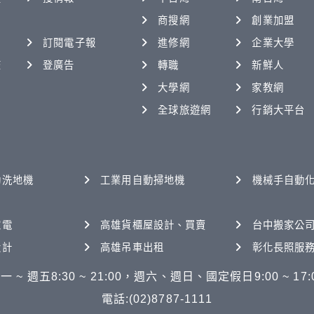
商搜網
創業加盟
訂閱電子報
進修網
企業大學
查
登廣告
轉職
新鮮人
大學網
家教網
全球旅遊網
行銷大平台
動洗地機
工業用自動掃地機
機械手自動
家電
高雄貨櫃屋設計、買賣
台中搬家公
設計
高雄吊車出租
彰化長照服
一 ~ 週五8:30 ~ 21:00，週六、週日、國定假日9:00 ~ 17:
電話:(02)8787-1111