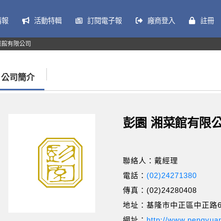
情報
活動特輯
訂閱電子報
廠商登入
註冊
菜館有限公司
公司簡介
彭園 湘菜館有限
聯絡人：戴經理
電話：
(02)24271380
傳真：(02)24280408
地址：基隆市中正區中正路6
網址：
http://www.pengyua