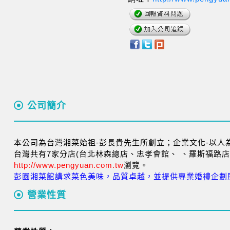
公司簡介
本公司為台灣湘菜始祖-彭長貴先生所創立；企業文化-以人
台灣共有7家分店(台北林森總店、忠孝會館、 、羅斯福路店
http://www.pengyuan.com.tw
瀏覽。
彭園湘菜館講求菜色美味，品質卓越，並提供專業婚禮企劃
營業性質