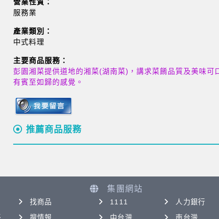
營業性質：
服務業
產業類別：
中式料理
主要商品服務：
彭園湘菜提供道地的湘菜(湖南菜)，講求菜餚品質及美味可
有賓至如歸的感覺。
推薦商品服務
集團網站
找商品
1111
人力銀行
優
搜情報
中台灣
南台灣