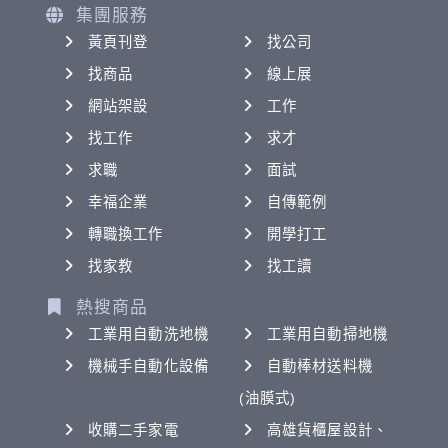
集團服務
黃頁刊登
找公司
找商品
線上展
網站架設
工作
找工作
求才
求職
面試
幸福企業
自傳範例
轉職換工作
開學打工
找家教
找工讀
熱搜商品
工業用自動洗地機
工業用自動掃地機
機械手自動化設備
自動棒材送料機
(油膜式)
收購二手家電
高雄貨櫃屋設計、