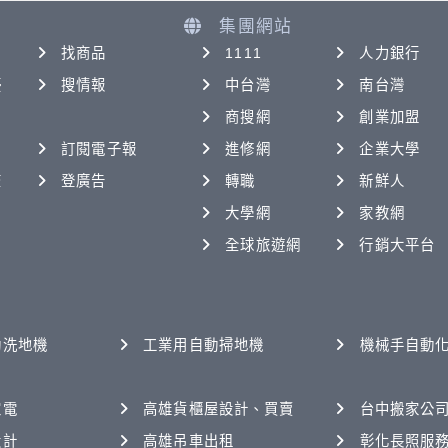
集團網站
找商品
1111
人力銀行
優
搜情報
中台灣
南台灣
商搜網
創業加盟
訂閱電子報
進修網
企業大學
查
登廣告
轉職
新鮮人
大學網
家教網
全球旅遊網
行銷大平台
動洗地機
工業用自動掃地機
機械手自動
家電
高雄貨櫃屋設計、買賣
台中搬家公
設計
高雄吊車出租
彰化長照服