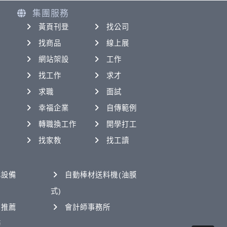
集團服務
黃頁刊登
找公司
找商品
線上展
網站架設
工作
找工作
求才
求職
面試
幸福企業
自傳範例
轉職換工作
開學打工
找家教
找工讀
化設備
自動棒材送料機(油膜
式)
司推薦
會計師事務所
務