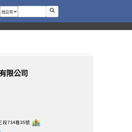
有限公司
段734巷35號
w