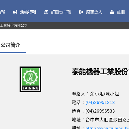
情報
活動特輯
訂閱電子報
廠商登入
註冊
工業股份有限公司
公司簡介
泰能機器工業股份
聯絡人：余小姐/陳小姐
電話：
(04)26991213
傳真：(04)26996533
地址：台中市大肚區沙田路三
網址：
http://www.taining.t