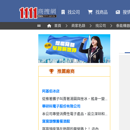
找公司
找商品
搜
首頁
商家名錄
找公司
泰能機器
推薦廠商
阿基伯冰店
從推著攤子叫賣著湯圓與挫冰，搖身一變...
華研科電子股份有限公司
本公司專營消費性電子產品，設立深圳和...
窩窩頭懷舊餐酒館
窩窩頭座落在熱鬧的華榮路上！ 店內...