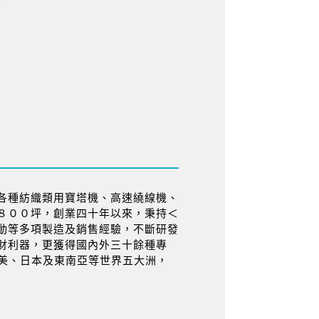
各種紡織類用寶塔機、高速繞線機、
８００坪，創業四十年以來，秉持＜
動等多項製造及銷售經驗，不斷研發
財利器，更獲得國內外三十餘種專
歐、美、日本及東南亞等世界五大洲，