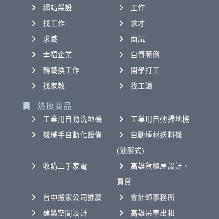
網站架設
工作
找工作
求才
求職
面試
幸福企業
自傳範例
轉職換工作
開學打工
找家教
找工讀
熱搜商品
工業用自動洗地機
工業用自動掃地機
機械手自動化設備
自動棒材送料機
(油膜式)
收購二手家電
高雄貨櫃屋設計、
買賣
台中搬家公司推薦
會計師事務所
建築空間設計
高雄吊車出租