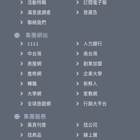
活動特輯
訂閱電子報
滿意度調查
登廣告
聯絡我們
集團網站
1111
人力銀行
中台灣
南台灣
商搜網
創業加盟
進修網
企業大學
轉職
新鮮人
大學網
家教網
全球旅遊網
行銷大平台
集團服務
黃頁刊登
找公司
找商品
線上展