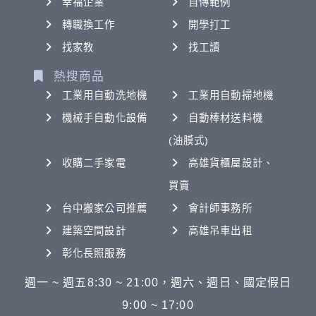
幸福企業
自傳範例
轉職換工作
開學打工
找家教
找工讀
熱搜商品
工業用自動洗地機
工業用自動掃地機
機械手自動化設備
自動棒材送料機
(油膜式)
收購二手家電
高雄貨櫃屋設計、
買賣
台中搬家公司推薦
會計師事務所
建築空間設計
高雄吊車出租
彰化長照服務
週一 ~ 週五8:30 ~ 21:00，週六、週日、國定假日
9:00 ~ 17:00