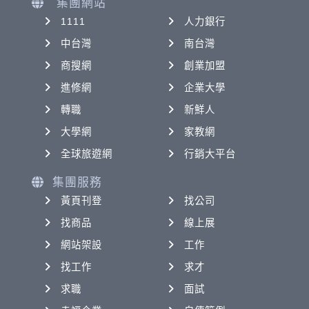
集團網站
1111
人力銀行
中台灣
南台灣
商搜網
創業加盟
進修網
企業大學
轉職
新鮮人
大學網
家教網
全球旅遊網
行銷大平台
集團服務
黃頁刊登
找公司
找商品
線上展
網站架設
工作
找工作
求才
求職
面試