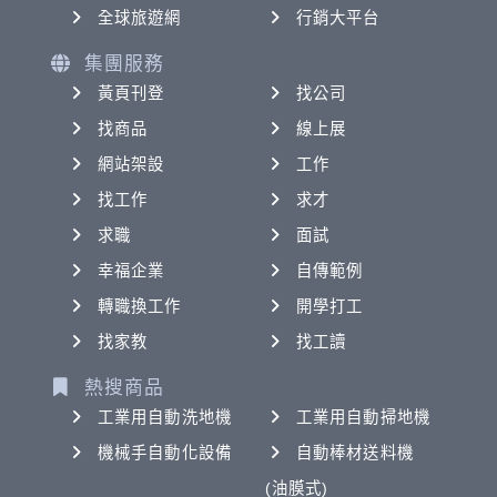
全球旅遊網
行銷大平台
集團服務
黃頁刊登
找公司
找商品
線上展
網站架設
工作
找工作
求才
求職
面試
幸福企業
自傳範例
轉職換工作
開學打工
找家教
找工讀
熱搜商品
工業用自動洗地機
工業用自動掃地機
機械手自動化設備
自動棒材送料機
(油膜式)