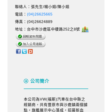
聯絡人：張先生/楊小姐/陳小姐
電話：
(04)26625665
傳真：(04)26624889
地址：台中市沙鹿區中棲路252之8號
公司簡介
本公司為VW(福斯)汽車在台中縣之
經銷商，共有豐原市與沙鹿鎮兩個據
點，旗艦展示中心落成，招募新血