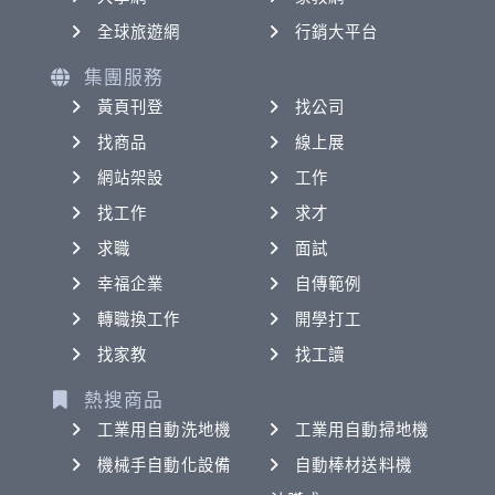
全球旅遊網
行銷大平台
集團服務
黃頁刊登
找公司
找商品
線上展
網站架設
工作
找工作
求才
求職
面試
幸福企業
自傳範例
轉職換工作
開學打工
找家教
找工讀
熱搜商品
工業用自動洗地機
工業用自動掃地機
機械手自動化設備
自動棒材送料機