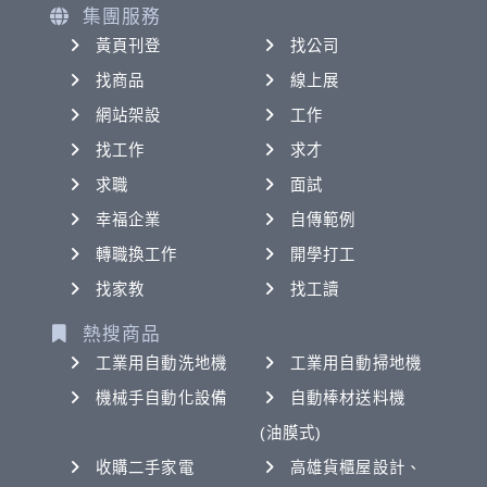
集團服務
黃頁刊登
找公司
找商品
線上展
網站架設
工作
找工作
求才
求職
面試
幸福企業
自傳範例
轉職換工作
開學打工
找家教
找工讀
熱搜商品
工業用自動洗地機
工業用自動掃地機
機械手自動化設備
自動棒材送料機
(油膜式)
收購二手家電
高雄貨櫃屋設計、