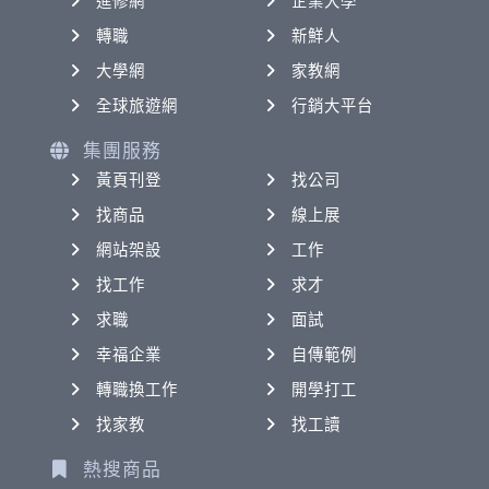
進修網
企業大學
轉職
新鮮人
大學網
家教網
全球旅遊網
行銷大平台
集團服務
黃頁刊登
找公司
找商品
線上展
網站架設
工作
找工作
求才
求職
面試
幸福企業
自傳範例
轉職換工作
開學打工
找家教
找工讀
熱搜商品