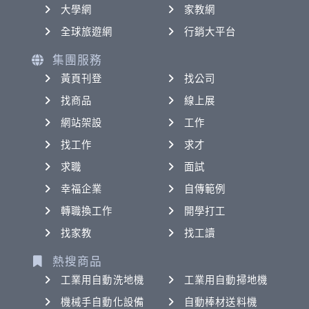
大學網
家教網
全球旅遊網
行銷大平台
集團服務
黃頁刊登
找公司
找商品
線上展
網站架設
工作
找工作
求才
求職
面試
幸福企業
自傳範例
轉職換工作
開學打工
找家教
找工讀
熱搜商品
工業用自動洗地機
工業用自動掃地機
機械手自動化設備
自動棒材送料機