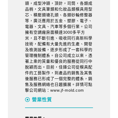
頭，成型沖頭，頂針，司筒，各類成
品梢，文具筆類和化妝品類模具用型
芯、積壓類塘孔頭、各類砂輪修整器
等，廣泛應用於五金、塑膠、電子、
電器、文具、汽車等多個行業。公司
擁有空調廠房面積達3000多平方
米，且不斷引進、吸收同行高新科學
技術，配備有大量先進的生產、開發
及檢測設備，逐步形成了一套科學的
管理機制體系。自公司成立以來，憑
著上乘的質量和優良的服務從同行中
脫穎而出。目前，佳鋒公司從模具配
件的工藝製作，到產品的銷售及其售
後服務已形成了一個完整的體系，銷
售及服務網絡也日趨擴展。詳情可點
擊公司網站：www.jf-mold.com
營業性質