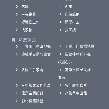
求職
面試
幸福企業
自傳範例
轉職換工作
開學打工
找家教
找工讀
熱搜商品
工業用自動洗地機
工業用自動掃地機
機械手自動化設備
自動棒材送料機
(油膜式)
收購二手家電
高雄貨櫃屋設計、
買賣
台中搬家公司推薦
會計師事務所
建築空間設計
高雄吊車出租
彰化長照服務