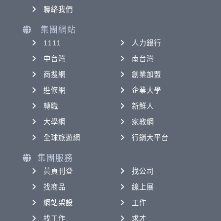
聯絡我們
集團網站
1111
人力銀行
中台灣
南台灣
商搜網
創業加盟
進修網
企業大學
轉職
新鮮人
大學網
家教網
全球旅遊網
行銷大平台
集團服務
黃頁刊登
找公司
找商品
線上展
網站架設
工作
找工作
求才