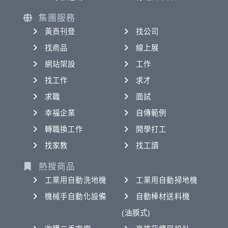
集團服務
黃頁刊登
找公司
找商品
線上展
網站架設
工作
找工作
求才
求職
面試
幸福企業
自傳範例
轉職換工作
開學打工
找家教
找工讀
熱搜商品
工業用自動洗地機
工業用自動掃地機
機械手自動化設備
自動棒材送料機
(油膜式)