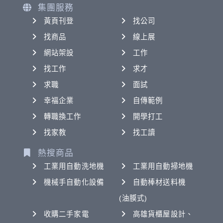
集團服務
黃頁刊登
找公司
找商品
線上展
網站架設
工作
找工作
求才
求職
面試
幸福企業
自傳範例
轉職換工作
開學打工
找家教
找工讀
熱搜商品
工業用自動洗地機
工業用自動掃地機
機械手自動化設備
自動棒材送料機
(油膜式)
收購二手家電
高雄貨櫃屋設計、