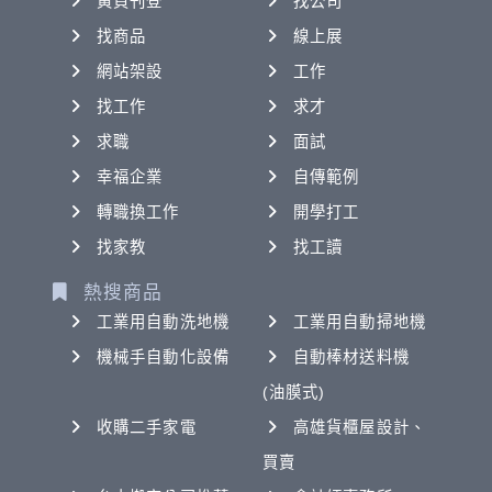
黃頁刊登
找公司
找商品
線上展
網站架設
工作
找工作
求才
求職
面試
幸福企業
自傳範例
轉職換工作
開學打工
找家教
找工讀
熱搜商品
工業用自動洗地機
工業用自動掃地機
機械手自動化設備
自動棒材送料機
(油膜式)
收購二手家電
高雄貨櫃屋設計、
買賣