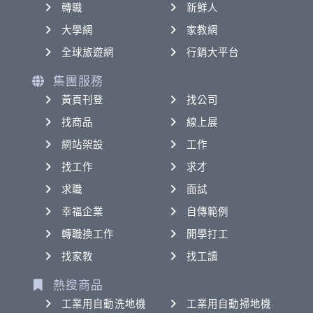
轉職
新鮮人
大學網
家教網
全球旅遊網
行銷大平台
集團服務
黃頁刊登
找公司
找商品
線上展
網站架設
工作
找工作
求才
求職
面試
幸福企業
自傳範例
轉職換工作
開學打工
找家教
找工讀
熱搜商品
工業用自動洗地機
工業用自動掃地機