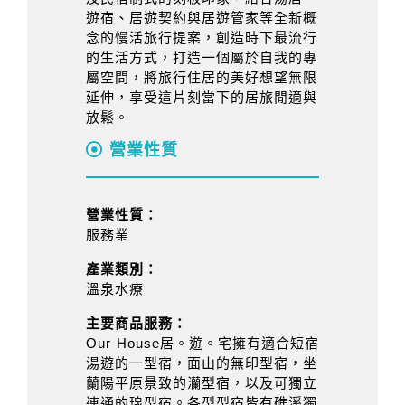
遊宿、居遊契約與居遊管家等全新概
念的慢活旅行提案，創造時下最流行
的生活方式，打造一個屬於自我的專
屬空間，將旅行住居的美好想望無限
延伸，享受這片刻當下的居旅閒適與
放鬆。
營業性質
營業性質：
服務業
產業類別：
溫泉水療
主要商品服務：
Our House居。遊。宅擁有適合短宿
湯遊的一型宿，面山的無印型宿，坐
蘭陽平原景致的灡型宿，以及可獨立
連通的瑔型宿。各型型宿皆有礁溪獨