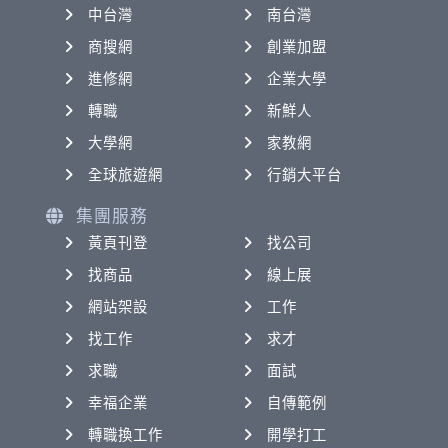
中台灣
南台灣
商搜網
創業加盟
進修網
企業大學
轉職
新鮮人
大學網
家教網
全球旅遊網
行銷大平台
集團服務
黃頁刊登
找公司
找商品
線上展
網站架設
工作
找工作
求才
求職
面試
幸福企業
自傳範例
轉職換工作
開學打工