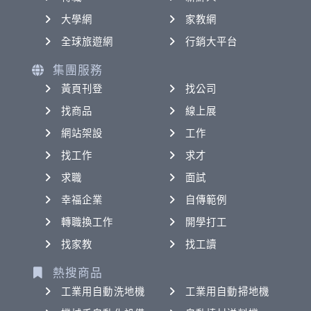
大學網
家教網
全球旅遊網
行銷大平台
集團服務
黃頁刊登
找公司
找商品
線上展
網站架設
工作
找工作
求才
求職
面試
幸福企業
自傳範例
轉職換工作
開學打工
找家教
找工讀
熱搜商品
工業用自動洗地機
工業用自動掃地機