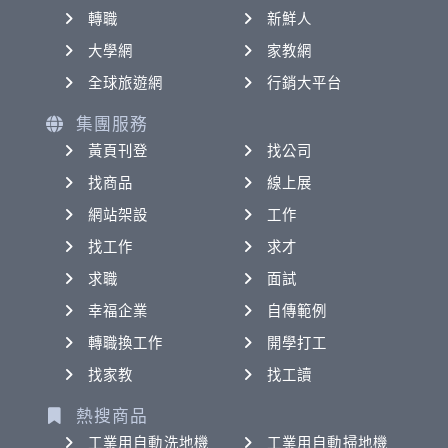
轉職
新鮮人
大學網
家教網
全球旅遊網
行銷大平台
集團服務
黃頁刊登
找公司
找商品
線上展
網站架設
工作
找工作
求才
求職
面試
幸福企業
自傳範例
轉職換工作
開學打工
找家教
找工讀
熱搜商品
工業用自動洗地機
工業用自動掃地機