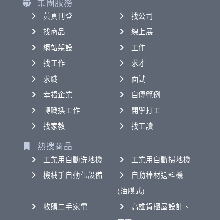
集團服務
黃頁刊登
找公司
找商品
線上展
網站架設
工作
找工作
求才
求職
面試
幸福企業
自傳範例
轉職換工作
開學打工
找家教
找工讀
熱搜商品
工業用自動洗地機
工業用自動掃地機
機械手自動化設備
自動棒材送料機
(油膜式)
收購二手家電
高雄貨櫃屋設計、