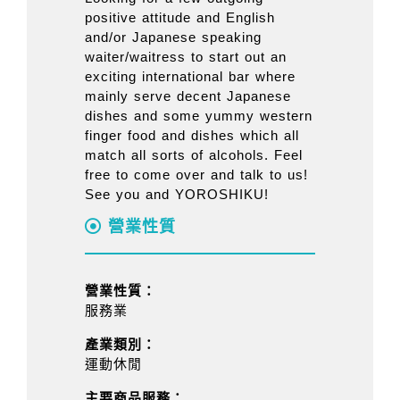
positive attitude and English
and/or Japanese speaking
waiter/waitress to start out an
exciting international bar where
mainly serve decent Japanese
dishes and some yummy western
finger food and dishes which all
match all sorts of alcohols. Feel
free to come over and talk to us!
See you and YOROSHIKU!
營業性質
營業性質：
服務業
產業類別：
運動休閒
主要商品服務：