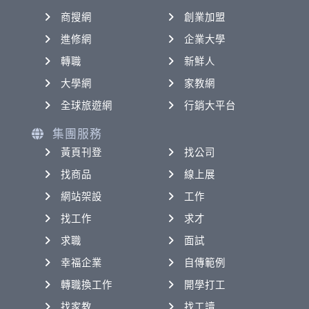
商搜網
創業加盟
進修網
企業大學
轉職
新鮮人
大學網
家教網
全球旅遊網
行銷大平台
集團服務
黃頁刊登
找公司
找商品
線上展
網站架設
工作
找工作
求才
求職
面試
幸福企業
自傳範例
轉職換工作
開學打工
找家教
找工讀