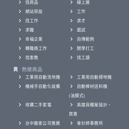
找商品
線上展
網站架設
工作
找工作
求才
求職
面試
幸福企業
自傳範例
轉職換工作
開學打工
找家教
找工讀
熱搜商品
工業用自動洗地機
工業用自動掃地機
機械手自動化設備
自動棒材送料機
(油膜式)
收購二手家電
高雄貨櫃屋設計、
買賣
台中搬家公司推薦
會計師事務所