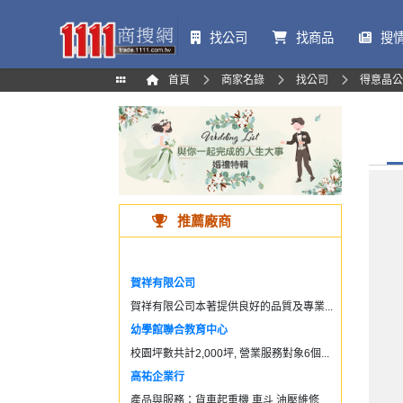
找公司
找商品
搜
首頁
商家名錄
找公司
得意晶公
推薦廠商
賀祥有限公司
賀祥有限公司本著提供良好的品質及專業...
幼學館聯合教育中心
校園坪數共計2,000坪, 營業服務對象6個...
高祐企業行
產品與服務：貨車起重機,車斗,油壓維修