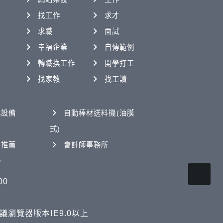
找工作
求才
求職
面試
幸福企業
自傳範例
轉職換工作
開學打工
找家教
找工讀
化設備
自動棒材送料機(油膜
式)
司推薦
會計師事務所
務
00
. 建議瀏覽器版本IE9.0以上