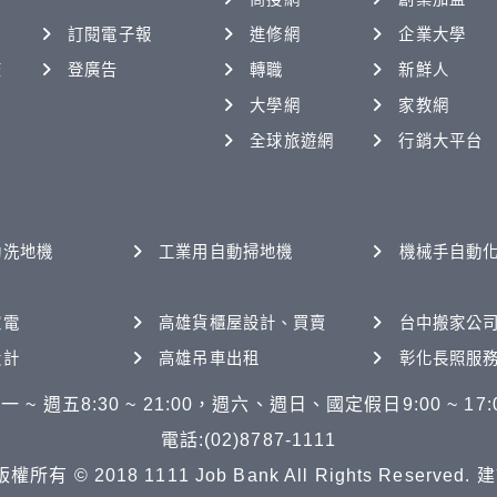
訂閱電子報
進修網
企業大學
查
登廣告
轉職
新鮮人
大學網
家教網
全球旅遊網
行銷大平台
動洗地機
工業用自動掃地機
機械手自動
家電
高雄貨櫃屋設計、買賣
台中搬家公
設計
高雄吊車出租
彰化長照服
一 ~ 週五8:30 ~ 21:00，週六、週日、國定假日9:00 ~ 17:
電話:(02)8787-1111
© 2018 1111 Job Bank All Rights Reserved