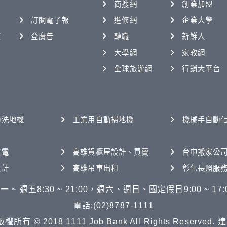
商搜網
創業加盟
訂閱電子報
進修網
企業大學
查
登廣告
轉職
新鮮人
大學網
家教網
全球旅遊網
行銷大平台
動洗地機
工業用自動掃地機
機械手自動
家電
高雄貨櫃屋設計、買賣
台中搬家公
設計
高雄吊車出租
彰化長照服
一 ~ 週五8:30 ~ 21:00，週六、週日、國定假日9:00 ~ 17:
電話:(02)8787-1111
© 2018 1111 Job Bank All Rights Reserved