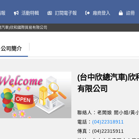
情報
活動特輯
訂閱電子報
廠商登入
註冊
總汽車)欣和國際貿易有限公司
公司簡介
(台中欣總汽車)欣
有限公司
聯絡人：老闆娘 閻小姐/黃
電話：
(04)22318911
傳真：(04)22315911