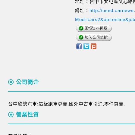
地址：台中市北屯區文心路四
網址：
http://used.carnews
Mod=cars2&op=online&jo
公司簡介
台中欣總汽車:超級跑車專賣,國外中古車引進,零件買賣.
營業性質