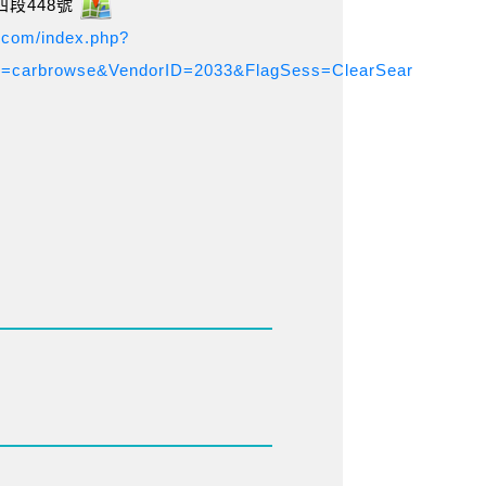
段448號
.com/index.php?
b=carbrowse&VendorID=2033&FlagSess=ClearSear