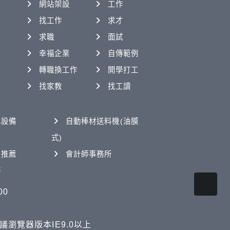
網站架設
工作
找工作
求才
求職
面試
幸福企業
自傳範例
轉職換工作
開學打工
找家教
找工讀
化設備
自動棒材送料機(油膜
式)
司推薦
會計師事務所
務
00
. 建議瀏覽器版本IE9.0以上