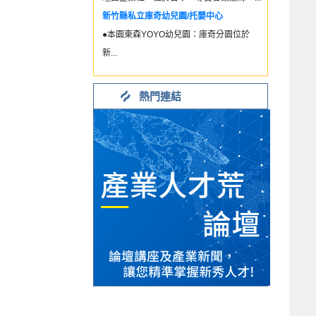
新竹縣私立庫奇幼兒園/托嬰中心
●本園東森YOYO幼兒園：庫奇分園位於
新...
熱門連結