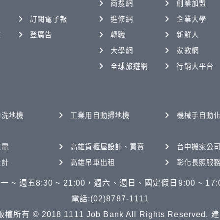
商搜網
創業加盟
訂閱電子報
進修網
企業大學
查
登廣告
轉職
新鮮人
大學網
家教網
全球旅遊網
行銷大平台
動洗地機
工業用自動掃地機
機械手自動
家電
高雄貨櫃屋設計、買賣
台中搬家公
設計
高雄吊車出租
彰化長照服
一 ~ 週五8:30 ~ 21:00，週六、週日、國定假日9:00 ~ 17:
電話:(02)8787-1111
© 2018 1111 Job Bank All Rights Reserved