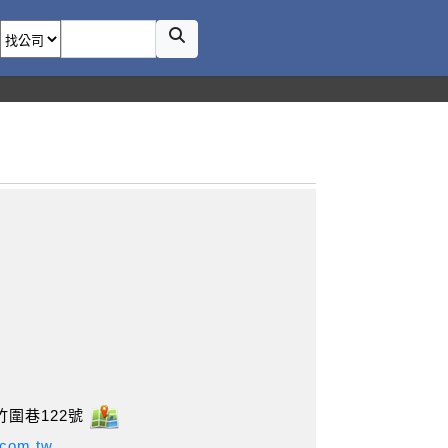
圍巷122號
.com.tw