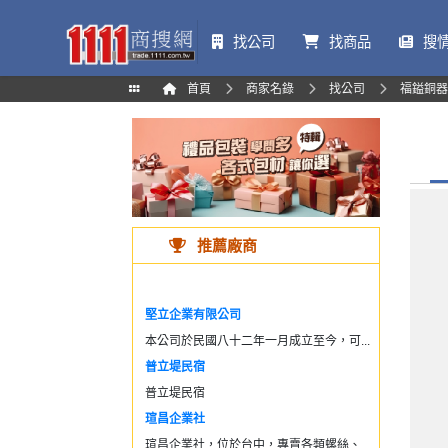
找公司
找商品
搜
首頁
商家名錄
找公司
福鎰銅器
推薦廠商
堅立企業有限公司
本公司於民國八十二年一月成立至今，可...
普立堤民宿
普立堤民宿
瑄昌企業社
瑄昌企業社，位於台中，專賣各類螺絲、...