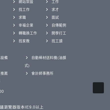
網站架設
工作
找工作
求才
求職
面試
幸福企業
自傳範例
轉職換工作
開學打工
找家教
找工讀
化設備
自動棒材送料機(油膜
式)
司推薦
會計師事務所
務
00
. 建議瀏覽器版本IE9.0以上