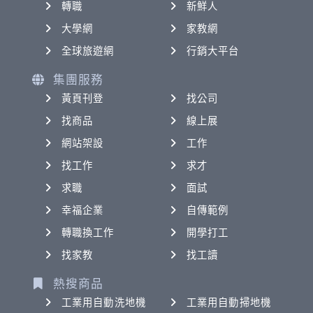
轉職
新鮮人
大學網
家教網
全球旅遊網
行銷大平台
集團服務
黃頁刊登
找公司
找商品
線上展
網站架設
工作
找工作
求才
求職
面試
幸福企業
自傳範例
轉職換工作
開學打工
找家教
找工讀
熱搜商品
工業用自動洗地機
工業用自動掃地機