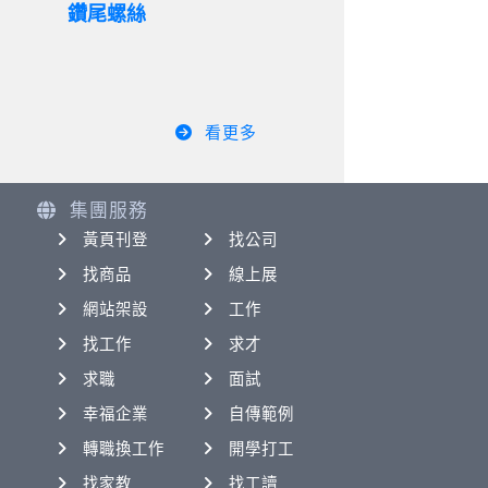
鑽尾螺絲
看更多
集團服務
黃頁刊登
找公司
找商品
線上展
網站架設
工作
找工作
求才
求職
面試
幸福企業
自傳範例
轉職換工作
開學打工
找家教
找工讀