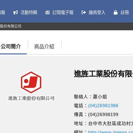
情報
活動特輯
訂閱電子報
廠商登入
註冊
股份有限公司
公司簡介
商品介紹
進旌工業股份有限
聯絡人：蕭小姐
電話：
(04)26981986
傳真：(04)26998199
地址：台中市大肚區成功村文
網址：
http://www.jinjeng.c