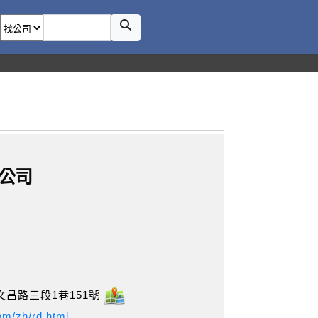
公司
昌路三段1巷151號
om/zh/rd.html