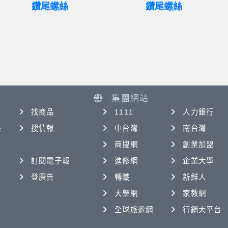
鑽尾螺絲
鑽尾螺絲
集團網站
找商品
1111
人力銀行
優
搜情報
中台灣
南台灣
商搜網
創業加盟
訂閱電子報
進修網
企業大學
查
登廣告
轉職
新鮮人
大學網
家教網
全球旅遊網
行銷大平台