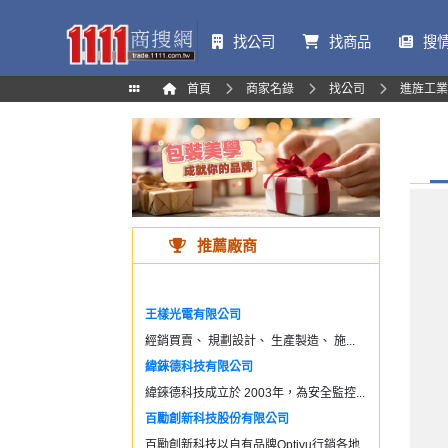
找公司
找商品
搜
首頁
商家名錄
找公司
進旌工業
推薦廠商
王樣光電有限公司
經銷買賣、 規劃設計、 生產製造、 施...
緯錸德科技有限公司
緯錸德科技成立於 2003年，為安全監控...
百勵創新科技股份有限公司
百勵創新科技以自有品牌Optivu行銷各地...