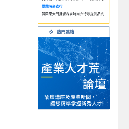
霖霖時尚衣行
韓國東大門批發霖霖時尚衣行除提供品質...
熱門連結