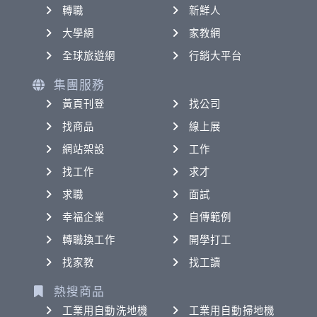
轉職
新鮮人
大學網
家教網
全球旅遊網
行銷大平台
集團服務
黃頁刊登
找公司
找商品
線上展
網站架設
工作
找工作
求才
求職
面試
幸福企業
自傳範例
轉職換工作
開學打工
找家教
找工讀
熱搜商品
工業用自動洗地機
工業用自動掃地機