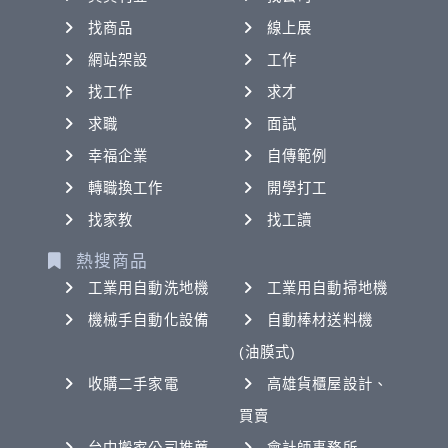
找商品
線上展
網站架設
工作
找工作
求才
求職
面試
幸福企業
自傳範例
轉職換工作
開學打工
找家教
找工讀
熱搜商品
工業用自動洗地機
工業用自動掃地機
機械手自動化設備
自動棒材送料機
(油膜式)
收購二手家電
高雄貨櫃屋設計、
買賣