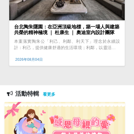
台北陶朱隱園：在亞洲頂級地標，築一場人與建築
共榮的精神極境 ｜ 杜康生 ｜ 奧迪室內設計團隊
本案落實陶朱公「利己、利鄰、利天下」理念於永續設
計：利己，提供健康舒適的生活環境；利鄰，以靈活動線
促進家庭互動；利天下，選用可回收材質、整合高效空氣
2026年08月04日
循環與隔熱系統，呼應建築碳吸收概念。設計使建築成為
能
活動特輯
看更多