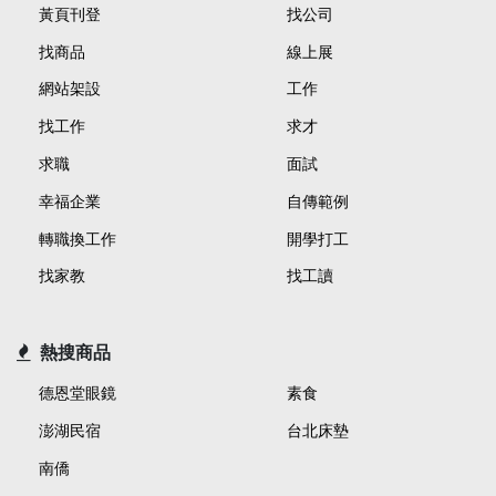
黃頁刊登
找公司
找商品
線上展
網站架設
工作
找工作
求才
求職
面試
幸福企業
自傳範例
轉職換工作
開學打工
找家教
找工讀
熱搜商品
德恩堂眼鏡
素食
澎湖民宿
台北床墊
南僑