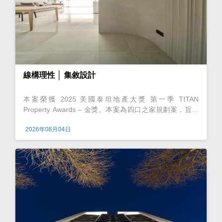
線構理性 │ 集敘設計
本案榮獲 2025 美國泰坦地產大獎 第一季 TITAN
Property Awards – 金獎。本案為四口之家規劃案，旨在
為屋主打造出簡約、舒適、便利的生活空間。此次設計以
2026年08月04日
「形隨機能」為題，強調美