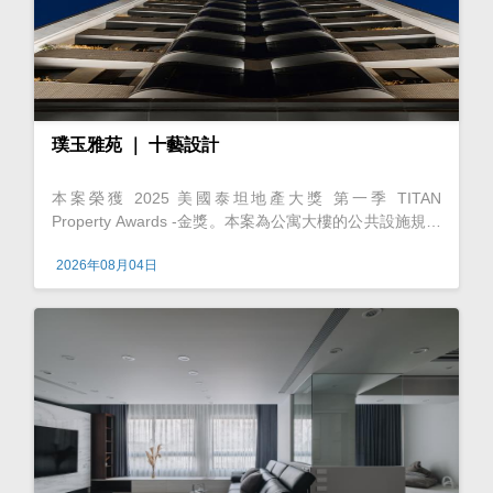
璞玉雅苑 ｜ 十藝設計
本案榮獲 2025 美國泰坦地產大獎 第一季 TITAN
Property Awards -金獎。本案為公寓大樓的公共設施規劃
案。由於位於有著千塘之鄉美名的桃園台地，基地周圍擁
2026年08月04日
有眾多埤塘及田野阡陌，帶