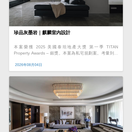
珍品灰墨岩｜麒麟室內設計
本案榮獲 2025 美國泰坦地產大獎 第一季 TITAN
Property Awards – 銀獎。本案為私宅規劃案。考量到家
中孩童的舒適與安全性，設計師以開放式手法進行佈局，
2026年08月04日
不僅帶來寬闊的活動空間，